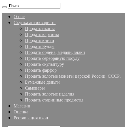
О нас
Скупка антиквариата
Продать иконы
Продать картины
Продать книги
Продать Будды
Продать ордена, медали, знаки
Продать серебряную посуду
Продать скульптуру
Продать фарфор
Продать золотые монеты царской России, СССР.
Бумажные деньги
Самовары
Продать золотые изделия
Продать старинные предметы
Магазин
Оценка
Реставрация икон