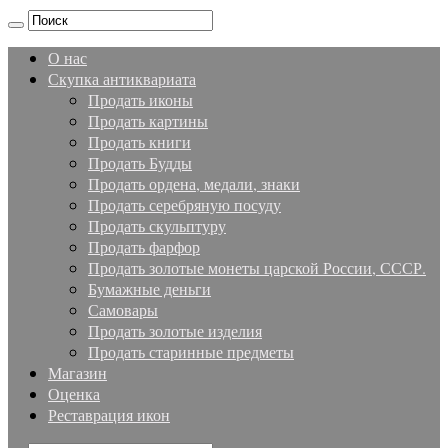
О нас
Скупка антиквариата
Продать иконы
Продать картины
Продать книги
Продать Будды
Продать ордена, медали, знаки
Продать серебряную посуду
Продать скульптуру
Продать фарфор
Продать золотые монеты царской России, СССР.
Бумажные деньги
Самовары
Продать золотые изделия
Продать старинные предметы
Магазин
Оценка
Реставрация икон