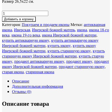
Размер 26,5х22 см.
Добавить в корзину
Категория:
Покупаем и продаем иконы
Метки:
антикварная
икона
,
Иверская
,
Иверской божией матерь
,
икона
,
икона 18-го
века
,
икона 19-го века
,
икона Иверской божией матери
,
купить антикварную икону
,
купить антикварную икону
Иверской божией матери
,
купить икону
,
купить икону
Иверской божией матери
,
купить старинную икону
,
купить
старинную икону Иверской божией матери
,
купить старую
икону
,
продают антикварную икону
,
продают икону
,
продают
икону Иверской божией матери
,
продают старинную икону
,
старая икона
,
старинная икона
Описание
Дополнительная информация
Отзывы (0)
Описание товара