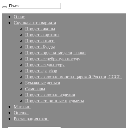
О нас
Скупка антиквариата
Продать иконы
Продать картины
Продать книги
Продать Будды
Продать ордена, медали, знаки
Продать серебряную посуду
Продать скульптуру
Продать фарфор
Продать золотые монеты царской России, СССР.
Бумажные деньги
Самовары
Продать золотые изделия
Продать старинные предметы
Магазин
Оценка
Реставрация икон