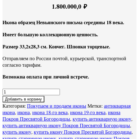
1.800.000,0
₽
Икона образец Невьянского письма середины 18 века.
Имеет большую коллекционную ценность.
Размер 33,2х28,3 см. Ковчег. Шпонки торцевые.
Отправляем по России почтой, курьерской, транспортной
согласно тарифам.
Возможна оплата при личной встрече.
Добавить в корзину
Категория:
Покупаем и продаем иконы
Метки:
антикварная
икона
,
икона
,
икона 18-го века
,
икона 19-го века
,
икона
Покров Пресвятой Богородицы
,
купить антикварную икону
,
купить антикварную икону Покров Пресвятой Богородицы
,
купить икону
,
купить икону Покров Пресвятой Богородицы
,
купить старинную икону
,
купить старинную икону Покров