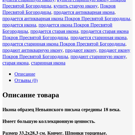
Пресвятой Богородицы
,
купить старую икону
,
Покров
Пресвятой Богородицы
,
продается антикварная икона
,
продается антикварная икона Покров Пресвятой Богородицы
,
продается икона
,
продается икона Покров Пресвятой
Богородицы
,
продается старая икона
,
продается старая икона
Покров Пресвятой Богородицы
,
продается старинная икона
,
продается старинная икона Покров Пресвятой Богородицы
,
продают антикварную икону
,
продают икону
,
продают икону
Покров Пресвятой Богородицы
,
продают старинную икону
,
старая икона
,
старинная икона
Описание
Отзывы (0)
Описание товара
Икона образец Невьянского письма середины 18 века.
Имеет большую коллекционную ценность.
Размер 33,2х28,3 см. Ковчег. Шпонки торцевые.