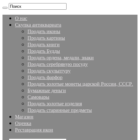
О нас
Скупка антиквариата
Продать иконы
Продать картины
Продать книги
Продать Будды
Продать ордена, медали, знаки
Продать серебряную посуду
Продать скульптуру
Продать фарфор
Продать золотые монеты царской России, СССР.
Бумажные деньги
Самовары
Продать золотые изделия
Продать старинные предметы
Магазин
Оценка
Реставрация икон