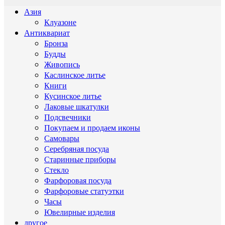
Азия
Клуазоне
Антиквариат
Бронза
Будды
Живопись
Каслинское литье
Книги
Кусинское литье
Лаковые шкатулки
Подсвечники
Покупаем и продаем иконы
Самовары
Серебряная посуда
Старинные приборы
Стекло
Фарфоровая посуда
Фарфоровые статуэтки
Часы
Ювелирные изделия
другое