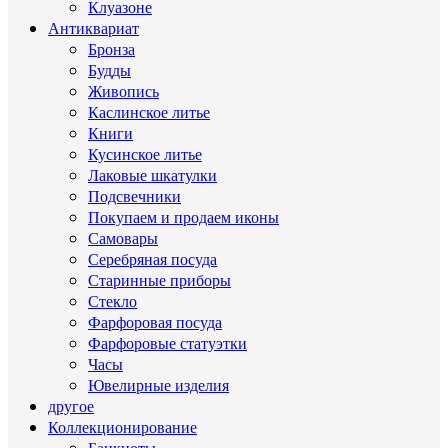
Клуазоне
Антиквариат
Бронза
Будды
Живопись
Каслинское литье
Книги
Кусинское литье
Лаковые шкатулки
Подсвечники
Покупаем и продаем иконы
Самовары
Серебряная посуда
Старинные приборы
Стекло
Фарфоровая посуда
Фарфоровые статуэтки
Часы
Ювелирные изделия
другое
Коллекционирование
Банкноты