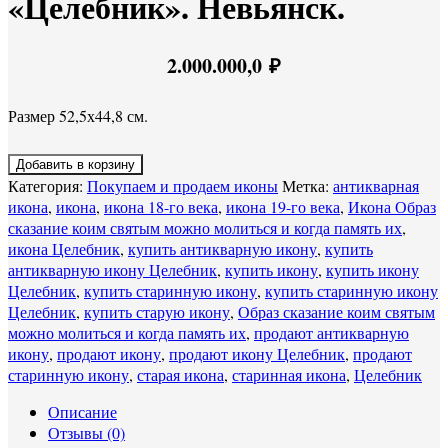
«Целебник». Невьянск.
2.000.000,0
₽
Размер 52,5х44,8 см.
Добавить в корзину
Категория:
Покупаем и продаем иконы
Метка:
антикварная
икона
,
икона
,
икона 18-го века
,
икона 19-го века
,
Икона Образ
сказание коим святым можно молиться и когда память их
,
икона Целебник
,
купить антикварную икону
,
купить
антикварную икону Целебник
,
купить икону
,
купить икону
Целебник
,
купить старинную икону
,
купить старинную икону
Целебник
,
купить старую икону
,
Образ сказание коим святым
можно молиться и когда память их
,
продают антикварную
икону
,
продают икону
,
продают икону Целебник
,
продают
старинную икону
,
старая икона
,
старинная икона
,
Целебник
Описание
Отзывы (0)