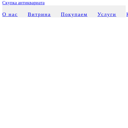
Скупка антиквариата
О нас
Витрина
Покупаем
Услуги