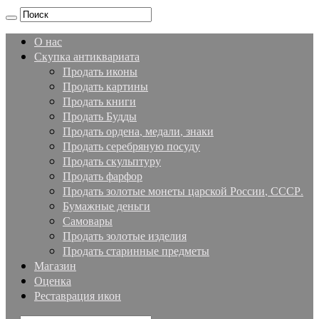
О нас
Скупка антиквариата
Продать иконы
Продать картины
Продать книги
Продать Будды
Продать ордена, медали, знаки
Продать серебряную посуду
Продать скульптуру
Продать фарфор
Продать золотые монеты царской России, СССР.
Бумажные деньги
Самовары
Продать золотые изделия
Продать старинные предметы
Магазин
Оценка
Реставрация икон