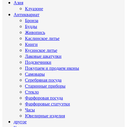
Азия
Клуазоне
Антиквариат
Бронза
Будды
Живопись
Каслинское литье
Книги
Кусинское литье
Лаковые шкатулки
Подсвечники
Покупаем и продаем иконы
Самовары
Серебряная посуда
Старинные приборы
Стекло
Фарфоровая посуда
Фарфоровые статуэтки
Часы
Ювелирные изделия
другое