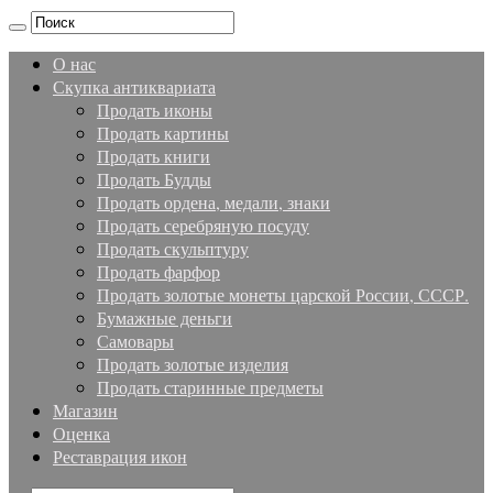
О нас
Скупка антиквариата
Продать иконы
Продать картины
Продать книги
Продать Будды
Продать ордена, медали, знаки
Продать серебряную посуду
Продать скульптуру
Продать фарфор
Продать золотые монеты царской России, СССР.
Бумажные деньги
Самовары
Продать золотые изделия
Продать старинные предметы
Магазин
Оценка
Реставрация икон