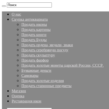
О нас
Скупка антиквариата
Продать иконы
Продать картины
Продать книги
Продать Будды
Продать ордена, медали, знаки
Продать серебряную посуду
Продать скульптуру
Продать фарфор
Продать золотые монеты царской России, СССР.
Бумажные деньги
Самовары
Продать золотые изделия
Продать старинные предметы
Магазин
Оценка
Реставрация икон