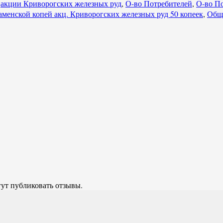
,
акции Криворогских железных руд
,
О-во Потребителей
,
О-во По
аменской копей акц. Криворогских железных руд 50 копеек
,
Обще
гут публиковать отзывы.