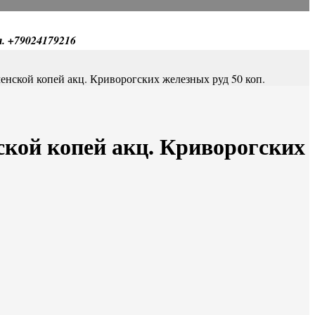
л. +79024179216
енской копей акц. Криворогских железных руд 50 коп.
ской копей акц. Криворогских