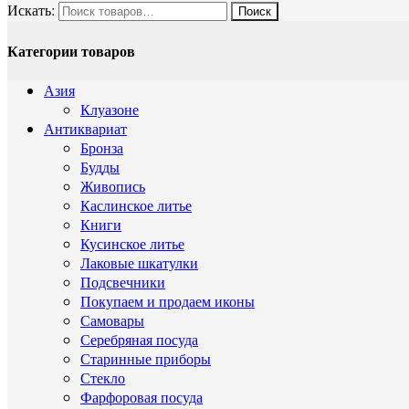
Искать:
Категории товаров
Азия
Клуазоне
Антиквариат
Бронза
Будды
Живопись
Каслинское литье
Книги
Кусинское литье
Лаковые шкатулки
Подсвечники
Покупаем и продаем иконы
Самовары
Серебряная посуда
Старинные приборы
Стекло
Фарфоровая посуда