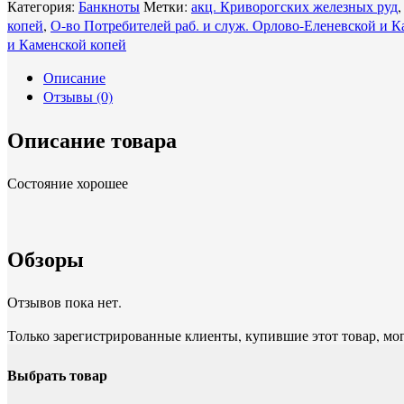
Категория:
Банкноты
Метки:
акц. Криворогских железных руд
копей
,
О-во Потребителей раб. и служ. Орлово-Еленевской и К
и Каменской копей
Описание
Отзывы (0)
Описание товара
Состояние хорошее
Обзоры
Отзывов пока нет.
Только зарегистрированные клиенты, купившие этот товар, мо
Выбрать товар