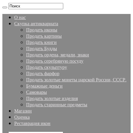
О нас
Скупка антиквариата
Продать иконы
Продать картины
Продать книги
Продать Будды
Продать ордена, медали, знаки
Продать серебряную посуду
Продать скульптуру
Продать фарфор
Продать золотые монеты царской России, СССР.
Бумажные деньги
Самовары
Продать золотые изделия
Продать старинные предметы
Магазин
Оценка
Реставрация икон