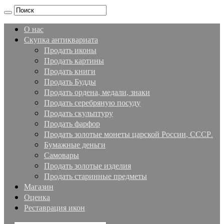
О нас
Скупка антиквариата
Продать иконы
Продать картины
Продать книги
Продать Будды
Продать ордена, медали, знаки
Продать серебряную посуду
Продать скульптуру
Продать фарфор
Продать золотые монеты царской России, СССР.
Бумажные деньги
Самовары
Продать золотые изделия
Продать старинные предметы
Магазин
Оценка
Реставрация икон