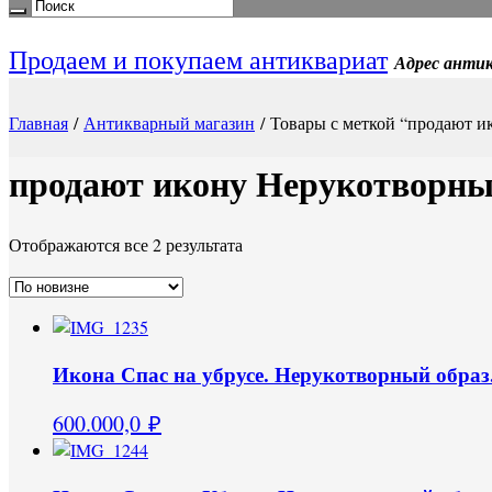
Продаем и покупаем антиквариат
Адрес антик
Главная
/
Антикварный магазин
/ Товары с меткой “продают и
продают икону Нерукотворны
Отображаются все 2 результата
Икона Спас на убрусе. Нерукотворный образ. 
600.000,0
₽