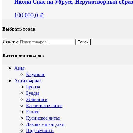
Икона Спас на Убрусе. Нерукотворный образ
100.000,0
₽
Выбрать товар
Искать:
Категории товаров
Азия
Клуазоне
Антиквариат
Бронза
Будды
Живопись
Каслинское литье
Книги
Кусинское литье
Лаковые шкатулки
Подсвечники