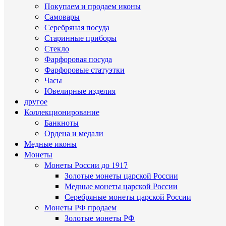
Покупаем и продаем иконы
Самовары
Серебряная посуда
Старинные приборы
Стекло
Фарфоровая посуда
Фарфоровые статуэтки
Часы
Ювелирные изделия
другое
Коллекционирование
Банкноты
Ордена и медали
Медные иконы
Монеты
Монеты России до 1917
Золотые монеты царской России
Медные монеты царской России
Серебряные монеты царской России
Монеты РФ продаем
Золотые монеты РФ