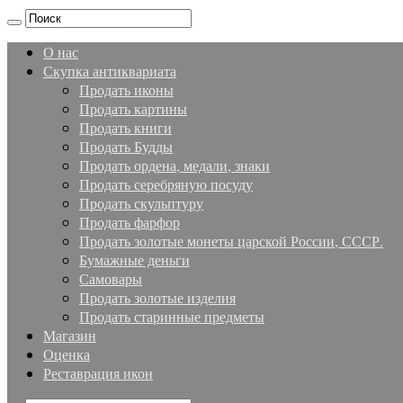
О нас
Скупка антиквариата
Продать иконы
Продать картины
Продать книги
Продать Будды
Продать ордена, медали, знаки
Продать серебряную посуду
Продать скульптуру
Продать фарфор
Продать золотые монеты царской России, СССР.
Бумажные деньги
Самовары
Продать золотые изделия
Продать старинные предметы
Магазин
Оценка
Реставрация икон