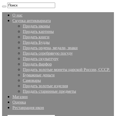
О нас
Скупка антиквариата
Продать иконы
Продать картины
Продать книги
Продать Будды
Продать ордена, медали, знаки
Продать серебряную посуду
Продать скульптуру
Продать фарфор
Продать золотые монеты царской России, СССР.
Бумажные деньги
Самовары
Продать золотые изделия
Продать старинные предметы
Магазин
Оценка
Реставрация икон