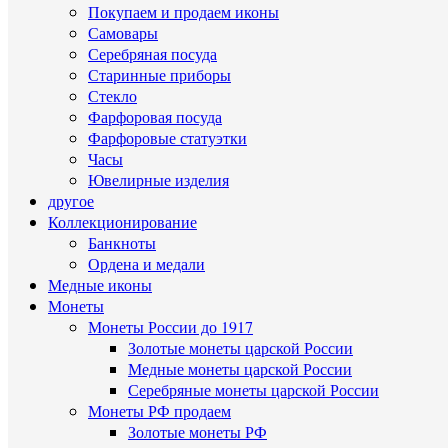
Покупаем и продаем иконы
Самовары
Серебряная посуда
Старинные приборы
Стекло
Фарфоровая посуда
Фарфоровые статуэтки
Часы
Ювелирные изделия
другое
Коллекционирование
Банкноты
Ордена и медали
Медные иконы
Монеты
Монеты России до 1917
Золотые монеты царской России
Медные монеты царской России
Серебряные монеты царской России
Монеты РФ продаем
Золотые монеты РФ