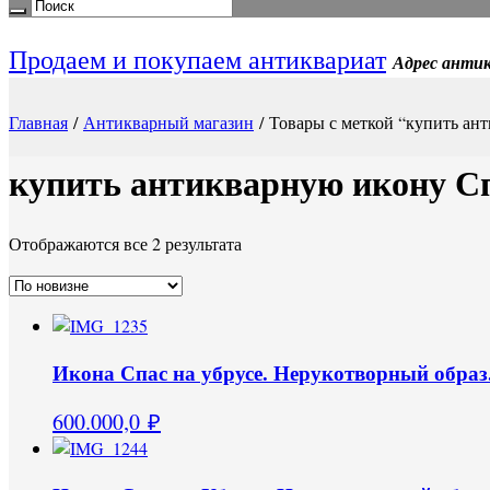
Продаем и покупаем антиквариат
Адрес антик
Главная
/
Антикварный магазин
/ Товары с меткой “купить ан
купить антикварную икону Сп
Отображаются все 2 результата
Икона Спас на убрусе. Нерукотворный образ. 
600.000,0
₽