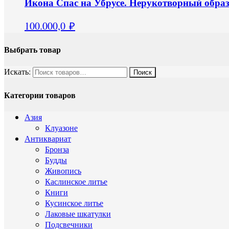
Икона Спас на Убрусе. Нерукотворный образ
100.000,0
₽
Выбрать товар
Искать:
Категории товаров
Азия
Клуазоне
Антиквариат
Бронза
Будды
Живопись
Каслинское литье
Книги
Кусинское литье
Лаковые шкатулки
Подсвечники