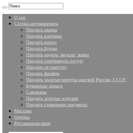
О нас
Скупка антиквариата
Продать иконы
Продать картины
Продать книги
Продать Будды
Продать ордена, медали, знаки
Продать серебряную посуду
Продать скульптуру
Продать фарфор
Продать золотые монеты царской России, СССР.
Бумажные деньги
Самовары
Продать золотые изделия
Продать старинные предметы
Магазин
Оценка
Реставрация икон