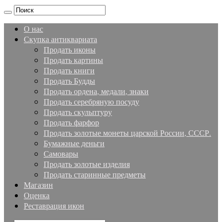
О нас
Скупка антиквариата
Продать иконы
Продать картины
Продать книги
Продать Будды
Продать ордена, медали, знаки
Продать серебряную посуду
Продать скульптуру
Продать фарфор
Продать золотые монеты царской России, СССР.
Бумажные деньги
Самовары
Продать золотые изделия
Продать старинные предметы
Магазин
Оценка
Реставрация икон