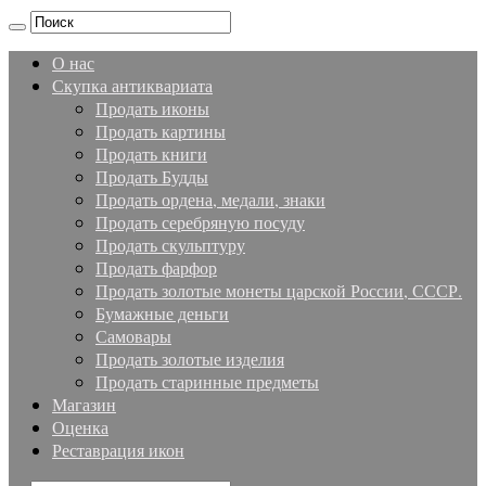
О нас
Скупка антиквариата
Продать иконы
Продать картины
Продать книги
Продать Будды
Продать ордена, медали, знаки
Продать серебряную посуду
Продать скульптуру
Продать фарфор
Продать золотые монеты царской России, СССР.
Бумажные деньги
Самовары
Продать золотые изделия
Продать старинные предметы
Магазин
Оценка
Реставрация икон